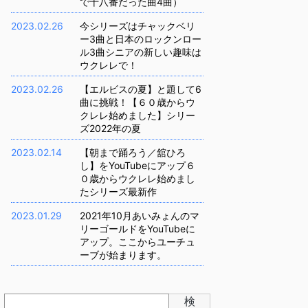
で十八番だった曲4曲）
2023.02.26
今シリーズはチャックベリ
ー3曲と日本のロックンロー
ル3曲シニアの新しい趣味は
ウクレレで！
2023.02.26
【エルビスの夏】と題して6
曲に挑戦！【６０歳からウ
クレレ始めました】シリー
ズ2022年の夏
2023.02.14
【朝まで踊ろう／舘ひろ
し】をYouTubeにアップ６
０歳からウクレレ始めまし
たシリーズ最新作
2023.01.29
2021年10月あいみょんのマ
リーゴールドをYouTubeに
アップ。ここからユーチュ
ーブが始まります。
検