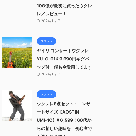
10G僕が最初に買ったウクレ
レ／レビュー！
2024/11/17
ウクレレ
ヤイリ コンサートウクレレ
YU-C-01K 9,690円ギグバ
ッグ付 僕も今愛用してます
2024/11/17
ウクレレ
ウクレレ8点セット・コンサ
ートサイズ【AOSTIN
UMI-1C】¥６,599！60代か
らの新しい趣味を！初心者で