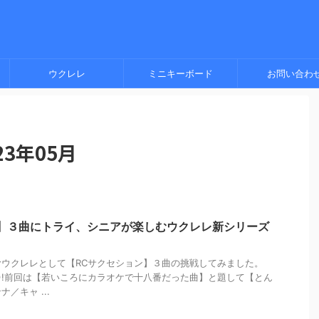
ウクレレ
ミニキーボード
お問い合わ
3年05月
ン】３曲にトライ、シニアが楽しむウクレレ新シリーズ
ウクレレとして【RCサクセション】３曲の挑戦してみました。
^^)!前回は【若いころにカラオケで十八番だった曲】と題して【とん
／キャ ...