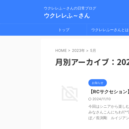
ウクレレふ～さんの日常ブログ
ウクレレふ～さん
トップ
ウクレレふーさんとは
HOME
>
2023年
>
5月
月別アーカイブ：202
お知らせ
【RCサクセショ
2024/11/10
今回はシニアから楽しむ
みなさんこんにちわ!(
ぼ／長渕剛 ルイジアンナ