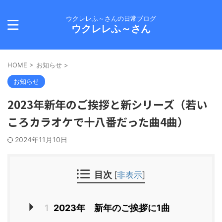
ウクレレふ～さんの日常ブログ
ウクレレふ～さん
HOME
>
お知らせ
>
お知らせ
2023年新年のご挨拶と新シリーズ（若い
ころカラオケで十八番だった曲4曲）
2024年11月10日
目次
[
非表示
]
1
2023年 新年のご挨拶に1曲