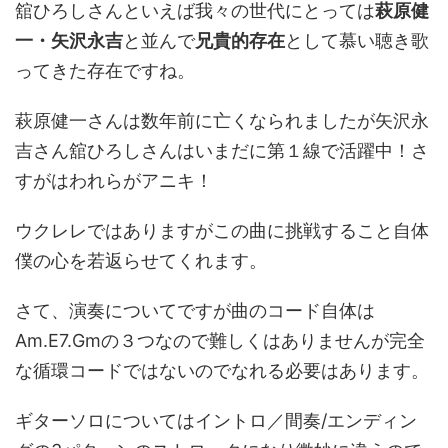
舘ひろしさんといえば我々の世代にとっては
萩原健
一・矢沢永吉
と並んで
兄貴的存在
として慕い聴き歌
ってきた存在ですね。
萩原健一さんは数年前に亡くなられましたが矢沢永
吉さん舘ひろしさんはいまだに第１線で活躍中！さ
すがはわれらがアニキ！
ウクレレではありますがこの曲に挑戦すること自体
僕の心を若返らせてくれます。
さて、演奏についてですが曲のコード自体は
Am.E7.Gmの３つなので難しくはありませんが完全
な循環コードではないのでなれる必要はあります。
ギターソロについてはイントロ／間奏/エンディン