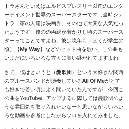
トラさんといえばエルビスプレスリー以前のエンタ
ーテイメント世界のスーパースターですし当時シナ
トラ一家の人達は映画界、その他で大変な人気だっ
たようです。僕のの両親が若かりし頃のスーパース
ターってことですよね。彼は晩年も（ぼくが学生の
頃）【
My Way
】などのヒット曲を歌い、この曲も
いまだにいろいろな方々に歌い継がれてますよね。
さて、僕はというと（
憂歌団
）という大好きな関西
のブルースバンドが演奏している
All Of Me
がとて
も好きで若い頃はよく聞いていたんですが、今回こ
の曲をYouTubeにアップするに際しては憂歌団のよ
うな雰囲気を取り入れたいなーと思いながらいろい
ろな動画を参考にしながらソロを入れてみました。